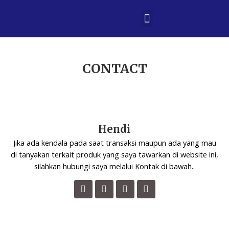
Skip
Menu
to
Privacy Policy
content
CONTACT
Hendi
Jika ada kendala pada saat transaksi maupun ada yang mau
di tanyakan terkait produk yang saya tawarkan di website ini,
silahkan hubungi saya melalui Kontak di bawah..
F
W
T
L
a
h
e
i
c
a
l
n
e
t
e
k
b
s
g
e