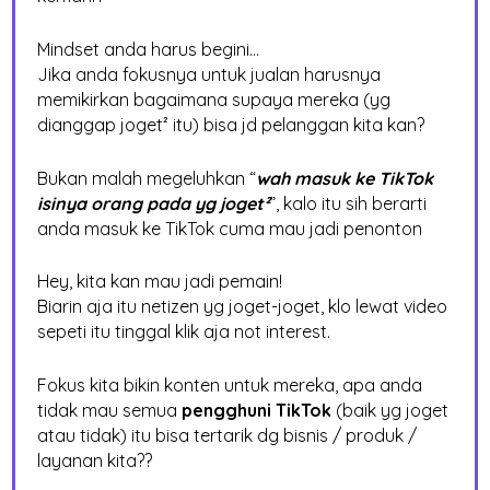
Mindset anda harus begini…
Jika anda fokusnya untuk jualan harusnya
memikirkan bagaimana supaya mereka (yg
dianggap joget² itu) bisa jd pelanggan kita kan?
Bukan malah megeluhkan “
wah masuk ke TikTok
isinya orang pada yg joget²
”, kalo itu sih berarti
anda masuk ke TikTok cuma mau jadi penonton
Hey, kita kan mau jadi pemain!
Biarin aja itu netizen yg joget-joget, klo lewat video
sepeti itu tinggal klik aja not interest.
Fokus kita bikin konten untuk mereka, apa anda
tidak mau semua
pengghuni TikTok
(baik yg joget
atau tidak) itu bisa tertarik dg bisnis / produk /
layanan kita??